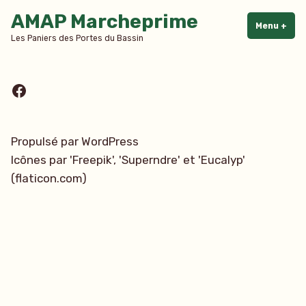
Accéder
AMAP Marcheprime
au
Menu
+
dépl
rédu
Les Paniers des Portes du Bassin
contenu
Facebook
Propulsé par WordPress
Icônes par 'Freepik', 'Superndre' et 'Eucalyp'
(flaticon.com)