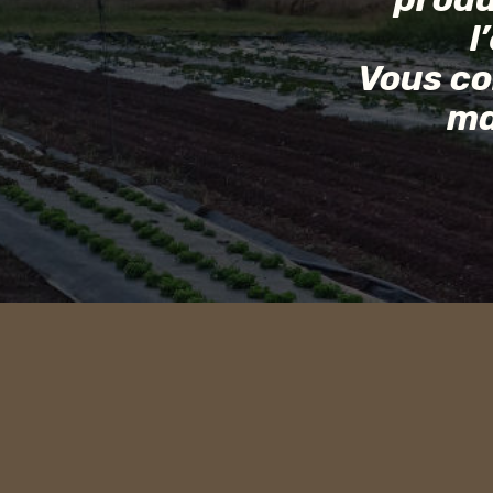
l
Vous co
ma