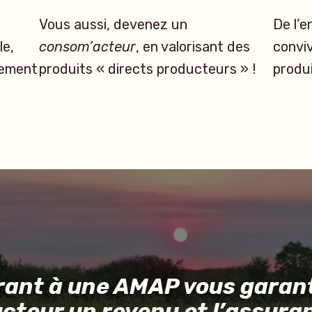
Vous aussi, devenez un
De l’e
le,
consom’acteur
, en valorisant des
conviv
uement
produits « directs producteurs » !
produi
rant à une AMAP vous garant
cteur un revenu et l’assura