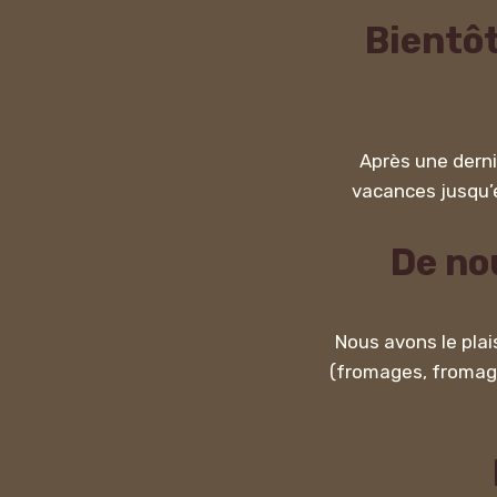
Bientôt
Après une derni
vacances jusqu’e
De nou
Nous avons le plai
(fromages, fromages