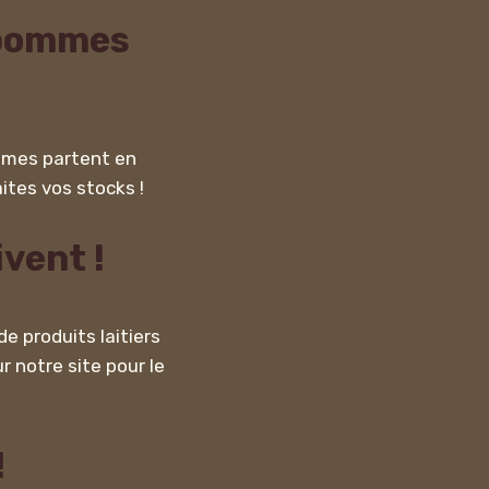
s pommes
ommes partent en
ites vos stocks !
vent !
e produits laitiers
r notre site pour le
!