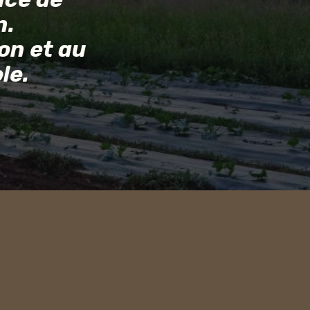
n.
on et au
le.