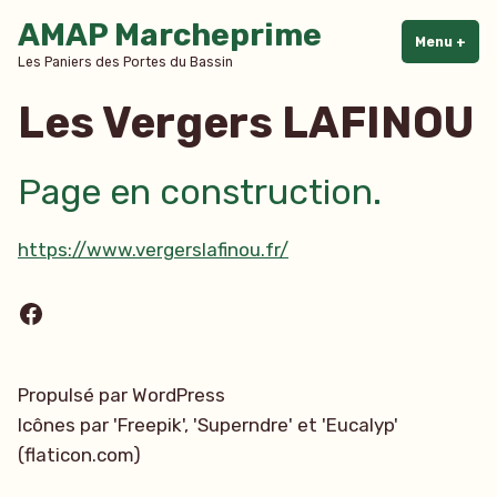
Accéder
AMAP Marcheprime
au
Menu
+
dépl
rédu
Les Paniers des Portes du Bassin
contenu
Les Vergers LAFINOU
Page en construction.
https://www.vergerslafinou.fr/
Facebook
Propulsé par WordPress
Icônes par 'Freepik', 'Superndre' et 'Eucalyp'
(flaticon.com)