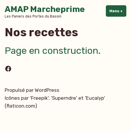
Accéder
AMAP Marcheprime
au
Menu
+
dépl
rédu
Les Paniers des Portes du Bassin
contenu
Nos recettes
Page en construction.
Facebook
Propulsé par WordPress
Icônes par 'Freepik', 'Superndre' et 'Eucalyp'
(flaticon.com)