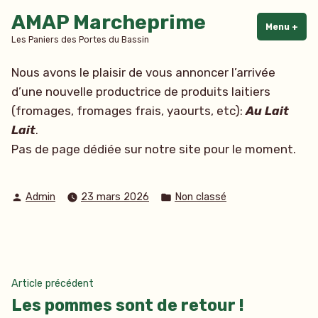
Accéder
AMAP Marcheprime
au
Menu
+
dépl
rédu
Les Paniers des Portes du Bassin
contenu
Nous avons le plaisir de vous annoncer l’arrivée
d’une nouvelle productrice de produits laitiers
(fromages, fromages frais, yaourts, etc):
Au Lait
Lait
.
Pas de page dédiée sur notre site pour le moment.
Publié
Publié
Admin
23 mars 2026
Non classé
par
dans
Navigation
Article
Article précédent
précédent :
Les pommes sont de retour !