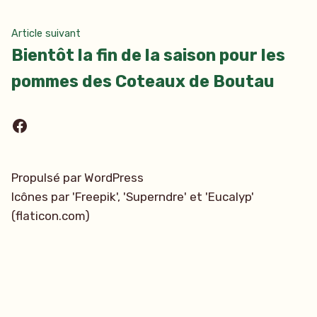
de
l’article
Article
Article suivant
suivant
Bientôt la fin de la saison pour les
:
pommes des Coteaux de Boutau
Facebook
Propulsé par WordPress
Icônes par 'Freepik', 'Superndre' et 'Eucalyp'
(flaticon.com)